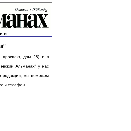
сии
а"
 проспект, дом 28) и в
евский Альманах" у нас
 в редакции, мы поможем
ес и телефон.