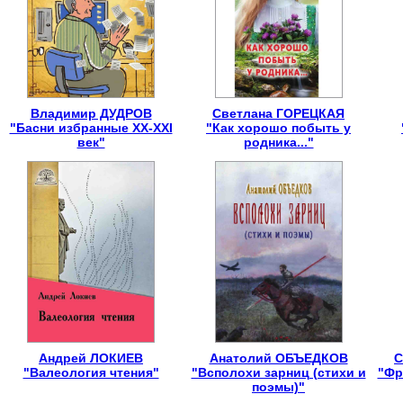
Владимир ДУДРОВ
Светлана ГОРЕЦКАЯ
"Басни избранные XX-XXI
"Как хорошо побыть у
век"
родника..."
Андрей ЛОКИЕВ
Анатолий ОБЪЕДКОВ
С
"Валеология чтения"
"Всполохи зарниц (стихи и
"Фр
поэмы)"