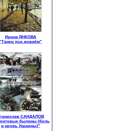
Ирина ЯНКОВА
"Танец под дождём"
танислав САНДАЛОВ
онтовые былины (боль
и кровь Украины)"