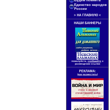
Будем помнить
Единство народов
России
>
НА ГЛАВНУЮ
<
НАШИ БАННЕРЫ
пожалуйста,
сообщайте
о
размещении ссылки
РЕКЛАМА:
(как разместить)