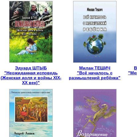
Эдуард ШТЫБ
Милан ТЕШИЧ
В
"Неожиданная исповедь
"Всё началось с
"Ме
(Женская доля и войны XIX-
размышлений ребёнка"
XX век)"