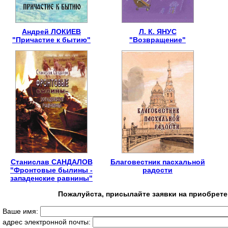
Андрей ЛОКИЕВ
Л. К. ЯНУС
"Причастие к бытию"
"Возвращение"
Станислав САНДАЛОВ
Благовестник пасхальной
"Фронтовые былины -
радости
западенские равнины"
Пожалуйста, присылайте заявки на приобрете
Ваше имя:
адрес электронной почты: