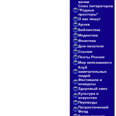
жизни
Союз литераторов
"Родные
просторы"
О нас пишут
Архив
Библиотека
Медиатека
Фонотека
Дом писателя
Ссылки
Поэты России
Мир непознанного
Клуб
замечательных
людей
Фестивали и
конкурсы
Здоровый смех
Культура и
искусство
Переводы
Патриотический
Фонд