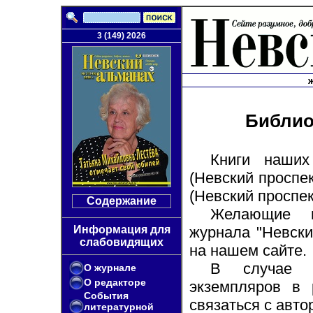
3 (149) 2026
Библио
Книги наших
(Невский проспек
(Невский проспек
Содержание
Желающие п
Информация для
журнала "Невски
слабовидящих
на нашем сайте.
В случае о
О журнале
О редакторе
экземпляров в
События
связаться с авто
литературной