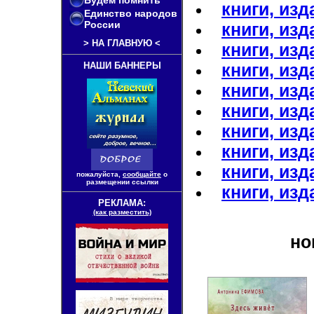
Будем помнить
книги, изд
Единство народов
России
книги, изд
>
НА ГЛАВНУЮ
<
книги, изд
НАШИ БАННЕРЫ
книги, изд
книги, изд
книги, изд
книги, изд
книги, изд
книги, изд
пожалуйста,
сообщайте
о
размещении ссылки
книги, изд
РЕКЛАМА:
(как разместить)
но