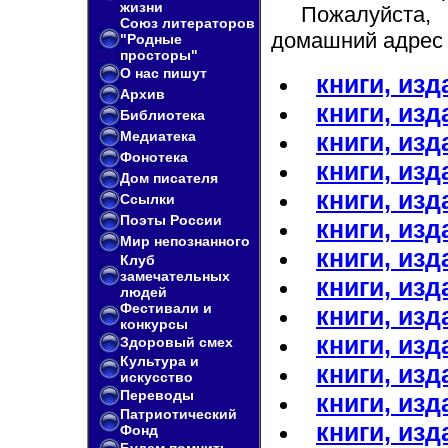
жизни
Пожалуйста
Союз литераторов
домашний адрес 
"Родные
просторы"
О нас пишут
книги, изд
Архив
книги, изд
Библиотека
Медиатека
книги, изд
Фонотека
книги, изд
Дом писателя
книги, изд
Ссылки
Поэты России
книги, изд
Мир непознанного
книги, изд
Клуб
замечательных
книги, изд
людей
Фестивали и
книги, изд
конкурсы
книги, изд
Здоровый смех
Культура и
книги, изд
искусство
Переводы
книги, изд
Патриотический
книги, изд
Фонд