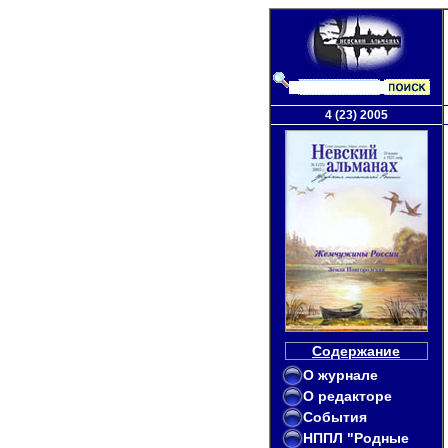
4 (23) 2005
Содержание
О журнале
О редакторе
События
НППЛ "Родные