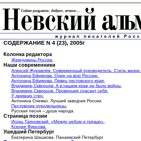
журнал писателей Рос
СОДЕРЖАНИЕ N 4 (23), 2005г
Колонка редактора
Жемчужины России.
Наши современники
Алексей Журавлёв. Современный руководитель. Стиль жизни.
Антонина Ефимова. Один на всю Россию.
Антонина Ефимова. Певец пестовского края.
Владимир Скворцов. А в нашем крае не было войны.
Владимир Скворцов. Провинция спасает себя.
У древних стен.
Антонина Снежко. Лучший заводчик России.
Пестовские рукодельницы.
Русская песня – душа народа.
Страница поэзии
Игорь Таяновский. «Между небом и грязью».
Ксения Фирсова.
Ушедший Петербург
Екатерина Шашкова. Панаевский Петербург.