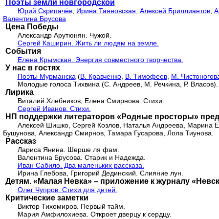
Поэты земли новгородской
Юрий Скрипачёв
,
Ирина Таяновская
,
Алексей Бриллиантов
,
А
Валентина Брусова
Цена Победы
Александр Арутюнян. Чужой.
Сергей Каширин. Жить ли людям на земле.
События
Елена Крымская. Энергия совместного творчества.
У нас в гостях
Поэты Мурманска
(
В. Кравченко
,
В. Тимофеев
,
М. Чистоногов
Молодые голоса Тихвина (С. Андреев, М. Речкина, Р. Власов).
Лирика
Виталий Хлебников, Елена Смирнова. Стихи.
Сергей Иванов. Стихи.
НП поддержки литераторов «Родные просторы» пред
Алексей Шишко, Сергей Козлов, Наталья Андреева, Марина 
Бушунова, Александр Смирнов, Тамара Гусарова, Лола Тиунова.
Рассказ
Лариса Янина. Шерше ля фам.
Валентина Брусова. Старик и Надежда.
Иван Сабило. Два маленьких рассказа.
Ирина Глебова, Григорий Дединский. Слияние лун.
Детям. «Малая Невка» – приложение к журналу «Невс
Олег Чупров. Стихи для детей.
Критические заметки
Виктор Тихомиров. Первый тайм.
Мария Амфилохиева. Откроет дверцу к сердцу.