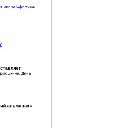
нтонина Ефимова
,
а
).
ставляет
Ермошкина, Дина
кий альманах»