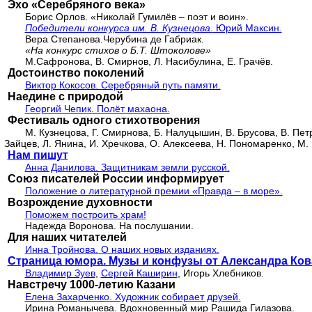
Эхо «Серебряного века»
Борис Орлов. «Николай Гумилёв – поэт и воин».
Победители конкурса им. В. Кузнецова.
Юрий Максин.
Вера Степанова.Черубина де Габриак.
«На конкурс стихов о Б.Т. Штоколове»
М.Сафронова, В. Смирнов, Л. Насибулина, Е. Грачёв.
Достоинство поколений
Виктор Кокосов. Серебряный путь памяти.
Наедине с природой
Георгий Чепик. Полёт махаона.
Фестиваль одного стихотворения
М. Кузнецова, Г. Смирнова, Б. Налуцышин, В. Брусова, В. Петр
Зайцев, Л. Янина, И. Хречкова, О. Алексеева, Н. Пономаренко, М. 
Нам пишут
Анна Данилова. Защитникам земли русской.
Союз писателей России информирует
Положение о литературной премии «Правда – в море».
Возрождение духовности
Поможем построить храм!
Надежда Воронова. На послушании.
Для наших читателей
Инна Тройнова. О наших новых изданиях.
Страница юмора. Музы и конфузы от Александра Ков
Владимир Зуев
,
Сергей Каширин
, Игорь Хлебников.
Навстречу 1000-летию Казани
Елена Захарченко. Художник собирает друзей.
Ирина Романычева. Вдохновенный мир Рашида Гилазова.