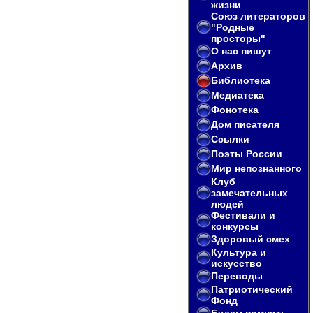
жизни
Союз литераторов
"Родные
просторы"
О нас пишут
Архив
Библиотека
Медиатека
Фонотека
Дом писателя
Ссылки
Поэты России
Мир непознанного
Клуб
замечательных
людей
Фестивали и
конкурсы
Здоровый смех
Культура и
искусство
Переводы
Патриотический
Фонд