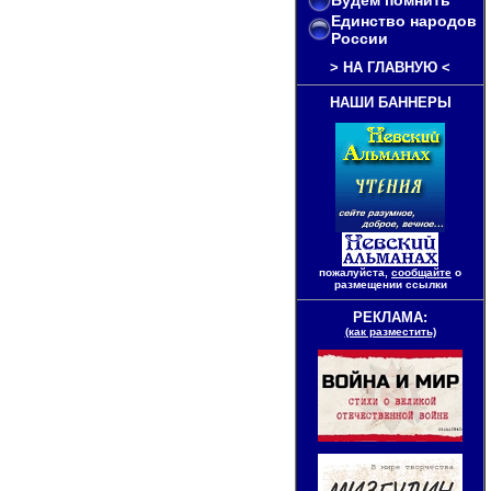
Будем помнить
Единство народов
России
>
НА ГЛАВНУЮ
<
НАШИ БАННЕРЫ
пожалуйста,
сообщайте
о
размещении ссылки
РЕКЛАМА:
(как разместить)