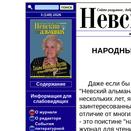
3 (149) 2026
НАРОДНЫ
Даже если бы 
Содержание
"Невский альмана
Информация для
нескольких лет, 
слабовидящих
заинтересованным
О журнале
отличие от многи
О редакторе
- это поистине "
События
журнал для чтен
литературной