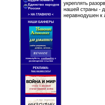
Будем помнить
укреплять разорв
Единство народов
России
нашей страны - д
неравнодушен к 
>
НА ГЛАВНУЮ
<
НАШИ БАННЕРЫ
пожалуйста,
сообщайте
о
размещении ссылки
РЕКЛАМА:
(как разместить)