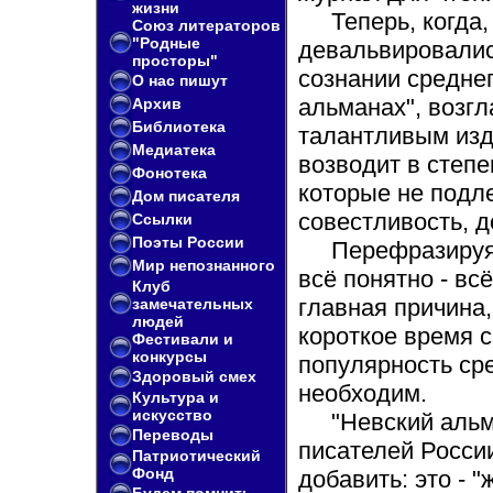
жизни
Теперь, когда
Союз литераторов
"Родные
девальвировалис
просторы"
сознании среднег
О нас пишут
альманах", возг
Архив
Библиотека
талантливым изд
Медиатека
возводит в степе
Фонотека
которые не подл
Дом писателя
совестливость, д
Ссылки
Поэты России
Перефразируя 
Мир непознанного
всё понятно - всё
Клуб
главная причина,
замечательных
людей
короткое время 
Фестивали и
конкурсы
популярность сре
Здоровый смех
необходим.
Культура и
искусство
"Невский альм
Переводы
писателей России
Патриотический
Фонд
добавить: это - 