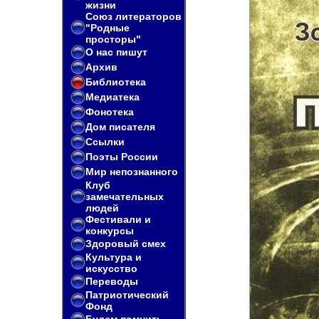
жизни
Союз литераторов
"Родные
просторы"
О нас пишут
Архив
Библиотека
Медиатека
Фонотека
Дом писателя
Ссылки
Поэты России
Мир непознанного
Клуб
замечательных
людей
Фестивали и
конкурсы
Здоровый смех
Культура и
искусство
Переводы
Патриотический
Фонд