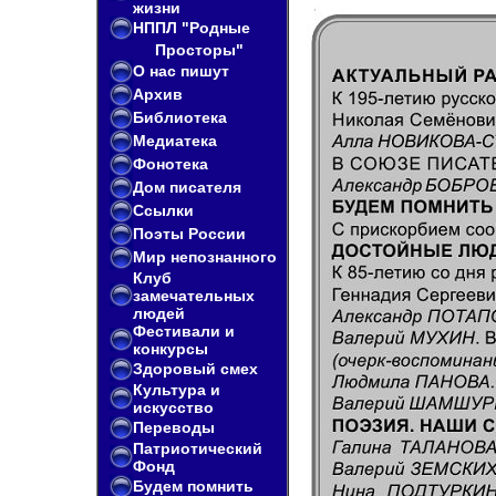
жизни
НППЛ "Родные
Просторы"
О нас пишут
Архив
Библиотека
Медиатека
Фонотека
Дом писателя
Ссылки
Поэты России
Мир непознанного
Клуб
замечательных
людей
Фестивали и
конкурсы
Здоровый смех
Культура и
искусство
Переводы
Патриотический
Фонд
Будем помнить